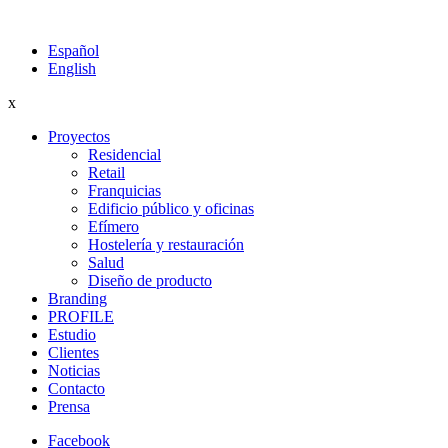
Español
English
x
Proyectos
Residencial
Retail
Franquicias
Edificio público y oficinas
Efímero
Hostelería y restauración
Salud
Diseño de producto
Branding
PROFILE
Estudio
Clientes
Noticias
Contacto
Prensa
Facebook