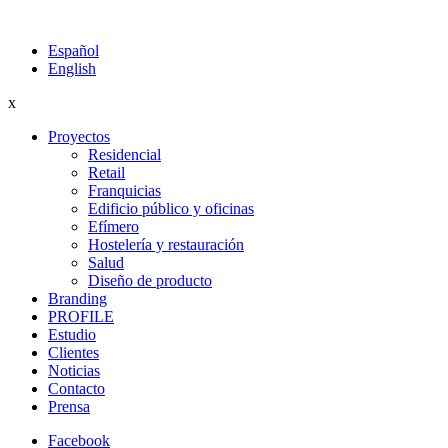
Español
English
x
Proyectos
Residencial
Retail
Franquicias
Edificio público y oficinas
Efímero
Hostelería y restauración
Salud
Diseño de producto
Branding
PROFILE
Estudio
Clientes
Noticias
Contacto
Prensa
Facebook