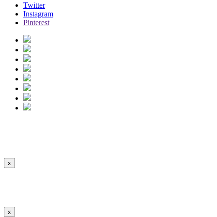
Twitter
Instagram
Pinterest
VACCARI
Ver Descripción
Ocultar
x
VACCARI
x