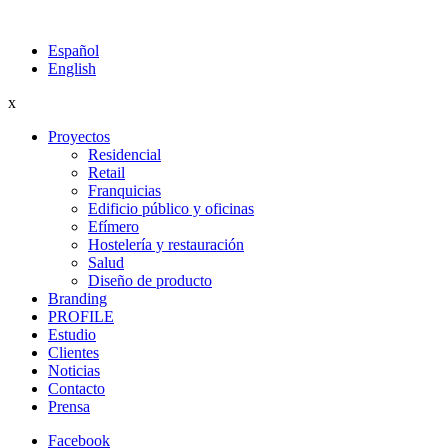
Español
English
x
Proyectos
Residencial
Retail
Franquicias
Edificio público y oficinas
Efímero
Hostelería y restauración
Salud
Diseño de producto
Branding
PROFILE
Estudio
Clientes
Noticias
Contacto
Prensa
Facebook