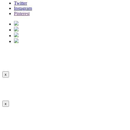
Twitter
Instagram
Pinterest
la vaca argentina
Ver Descripción
Ocultar
x
la vaca argentina
x