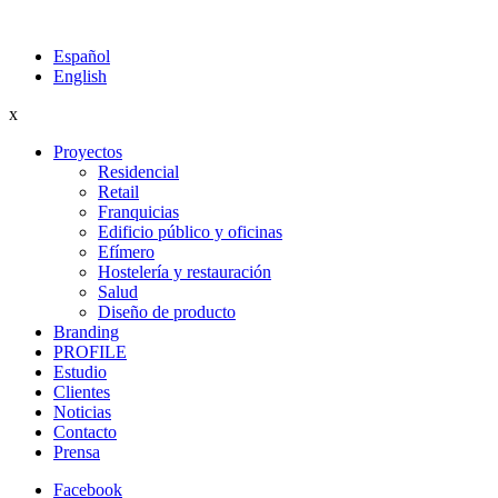
Español
English
x
Proyectos
Residencial
Retail
Franquicias
Edificio público y oficinas
Efímero
Hostelería y restauración
Salud
Diseño de producto
Branding
PROFILE
Estudio
Clientes
Noticias
Contacto
Prensa
Facebook