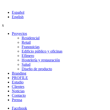
Español
English
x
Proyectos
Residencial
Retail
Franquicias
Edificio público y oficinas
Efímero
Hostelería y restauración
Salud
Diseño de producto
Branding
PROFILE
Estudio
Clientes
Noticias
Contacto
Prensa
Facebook