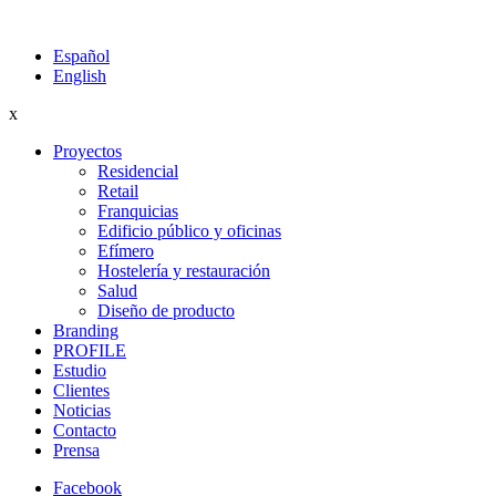
Español
English
x
Proyectos
Residencial
Retail
Franquicias
Edificio público y oficinas
Efímero
Hostelería y restauración
Salud
Diseño de producto
Branding
PROFILE
Estudio
Clientes
Noticias
Contacto
Prensa
Facebook