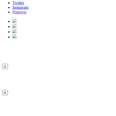
Twitter
Instagram
Pinterest
Human & Beings
Ver Descripción
Ocultar
x
Human & Beings
x