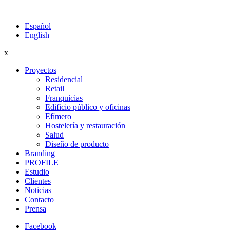
Español
English
x
Proyectos
Residencial
Retail
Franquicias
Edificio público y oficinas
Efímero
Hostelería y restauración
Salud
Diseño de producto
Branding
PROFILE
Estudio
Clientes
Noticias
Contacto
Prensa
Facebook