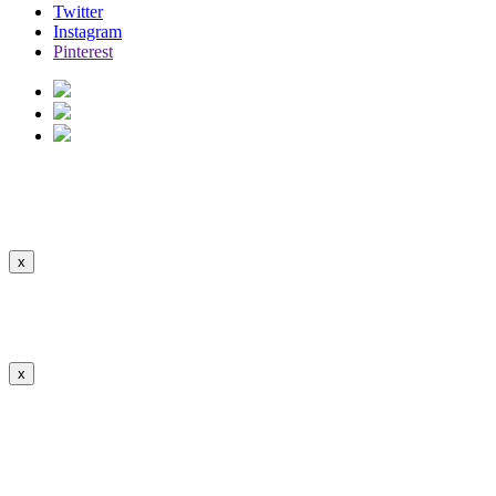
Twitter
Instagram
Pinterest
Apartamento Madrid
Ver Descripción
Ocultar
x
Apartamento Madrid
x