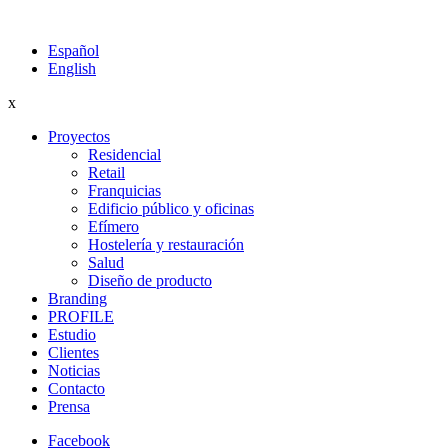
Español
English
x
Proyectos
Residencial
Retail
Franquicias
Edificio público y oficinas
Efímero
Hostelería y restauración
Salud
Diseño de producto
Branding
PROFILE
Estudio
Clientes
Noticias
Contacto
Prensa
Facebook